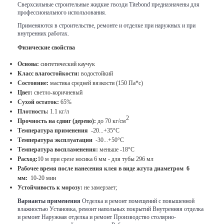
Сверхсильные строительные жидкие гвозди Titebond предназначены для
профессионального использования.
Применяются в строительстве, ремонте и отделке при наружных и при
внутренних работах.
Физические свойства
Основа:
синтетический каучук
Класс влагостойкости:
водостойкий
Состояние:
мастика средней вязкости (150 Па*с)
Цвет:
светло-коричневый
Сухой остаток:
65%
Плотность:
1.1 кг/л
2
Прочность на сдвиг (дерево):
до 70 кг/см
Температура применения
-20...+35°С
Температура
эксплуатации
-30...+50°С
Температура воспламенения:
меньше -18°C
Расход:
10 м при срезе носика 6 мм - для тубы 296 мл
Рабочее время после нанесения клея в виде жгута диаметром 6
мм:
10-20 мин
У
стойчивость к морозу:
не замерзает;
Варианты применения
Отделка и ремонт помещений с повышенной
влажностью Установка, ремонт напольных покрытий Внутренняя отделка
и ремонт Наружная отделка и ремонт Производство столярно-