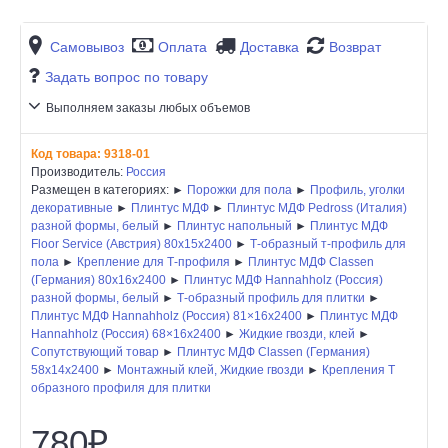
Самовывоз
Оплата
Доставка
Возврат
Задать вопрос по товару
Выполняем заказы любых объемов
Код товара:
9318-01
Производитель:
Россия
Размещен в категориях: ►
Порожки для пола
►
Профиль, уголки
декоративные
►
Плинтус МДФ
►
Плинтус МДФ Pedross (Италия)
разной формы, белый
►
Плинтус напольный
►
Плинтус МДФ
Floor Service (Австрия) 80x15x2400
►
Т-образный т-профиль для
пола
►
Крепление для Т-профиля
►
Плинтус МДФ Classen
(Германия) 80x16x2400
►
Плинтус МДФ Hannahholz (Россия)
разной формы, белый
►
Т-образный профиль для плитки
►
Плинтус МДФ Hannahholz (Россия) 81×16x2400
►
Плинтус МДФ
Hannahholz (Россия) 68×16x2400
►
Жидкие гвозди, клей
►
Сопутствующий товар
►
Плинтус МДФ Classen (Германия)
58x14x2400
►
Монтажный клей, Жидкие гвозди
►
Крепления Т
образного профиля для плитки
780₽