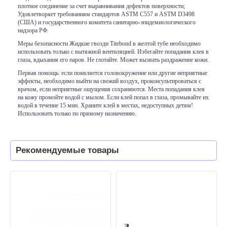
плотное соединение за счет выравнивания дефектов поверхности;
Удовлетворяет требованиям стандартов ASTM C557 и ASTM D3498
(США) и государственного комитета санитарно-эпидемиологического
надзора РФ.
Меры безопасности Жидкие гвозди Titebond в желтой тубе необходимо
использовать только с вытяжной вентиляцией. Избегайте попадания клея в
глаза, вдыхания его паров. Не глотайте. Может вызвать раздражение кожи.
Первая помощь: если появляется головокружение или другие неприятные
эффекты, необходимо выйти на свежий воздух, проконсультироваться с
врачом, если неприятные ощущения сохраняются. Места попадания клея
на кожу промойте водой с мылом. Если клей попал в глаза, промывайте их
водой в течение 15 мин. Храните клей в местах, недоступных детям!
Использовать только по прямому назначению.
Рекомендуемые товары