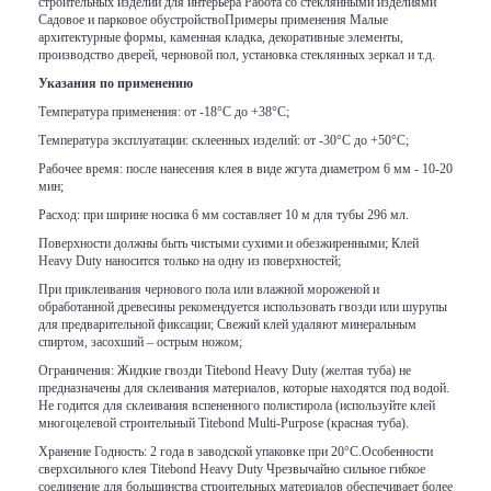
строительных изделий для интерьера Работа со стеклянными изделиями
Садовое и парковое обустройствоПримеры применения Малые
архитектурные формы, каменная кладка, декоративные элементы,
производство дверей, черновой пол, установка стеклянных зеркал и т.д.
Указания по применению
Температура применения: от -18°C до +38°C;
Температура эксплуатации: склеенных изделий: от -30°C до +50°C;
Рабочее время: после нанесения клея в виде жгута диаметром 6 мм - 10-20
мин;
Расход: при ширине носика 6 мм составляет 10 м для тубы 296 мл.
Поверхности должны быть чистыми сухими и обезжиренными; Клей
Heavy Duty наносится только на одну из поверхностей;
При приклеивания чернового пола или влажной мороженой и
обработанной древесины рекомендуется использовать гвозди или шурупы
для предварительной фиксации; Свежий клей удаляют минеральным
спиртом, засохший – острым ножом;
Ограничения: Жидкие гвозди Titebond Heavy Duty (желтая туба) не
предназначены для склеивания материалов, которые находятся под водой.
Не годится для склеивания вспененного полистирола (используйте клей
многоцелевой строительный Titebond Multi-Purpose (красная туба).
Хранение Годность: 2 года в заводской упаковке при 20°C.Особенности
сверхсильного клея Titebond Heavy Duty Чрезвычайно сильное гибкое
соединение для большинства строительных материалов обеспечивает более