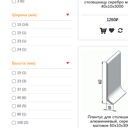
3 (6)
столешницу серебро м
40x10x3000
Ширина (мм)
1260₽
10 (14)
15 (1)
23 (1)
24 (1)
Высота (мм)
15 (1)
23 (3)
37 (2)
40 (6)
60 (5)
80 (1)
Плинтус для столеш
алюминиевый, сере
100 (2)
матовое 60x10x30