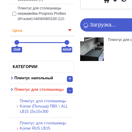
Плинтус для столешницы
нержавейка Progress Profiles
(Италия) h40\60\80\100 (12)
Загрузка...
Цена
Плинтус для 
250₽
4692₽
КАТЕГОРИИ
Плинтус напольный
+
Плинтус для столешницы
-
Плинтус для столешницы
Korner (Польша) ПВХ \ ALL
LB15 15x15x300
Плинтус для столешницы
Korner RUS LB15