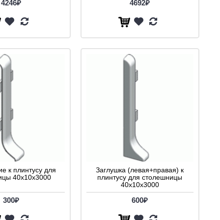
4246₽
4692₽
е к плинтусу для
Заглушка (левая+правая) к
ицы 40x10x3000
плинтусу для столешницы
40x10x3000
300₽
600₽