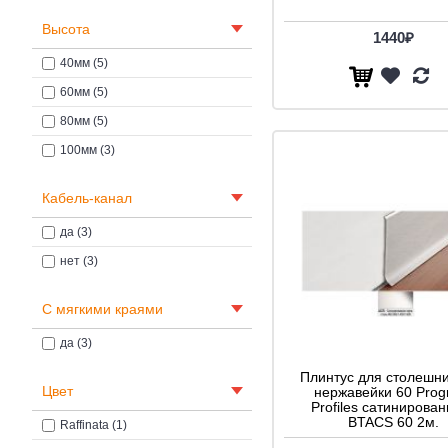
Высота
1440₽
40мм (5)
60мм (5)
80мм (5)
100мм (3)
Кабель-канал
да (3)
нет (3)
С мягкими краями
да (3)
Плинтус для столешн
Цвет
нержавейки 60 Prog
Profiles сатинирован
BTACS 60 2м.
Raffinata (1)