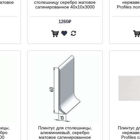
атовое
столешницу серебро матовое
нержаве
сатинированное 40x10x3000
Profiles п
1260₽
ницы,
Плинтус для столешницы,
Плинтус д
бро
алюминиевый, серебро
нержаве
00
матовое сатинированное
Profiles