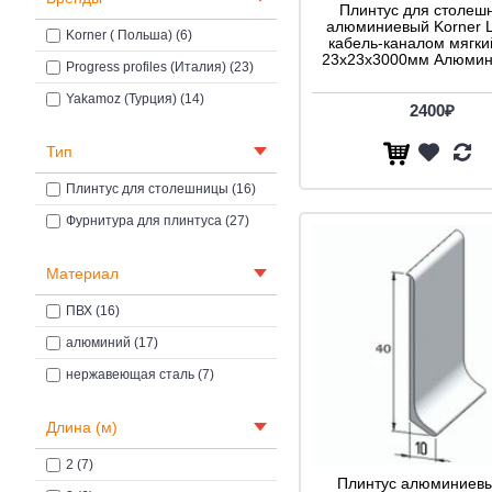
Плинтус для столеш
алюминиевый Korner L
Korner ( Польша) (6)
кабель-каналом мягки
23х23x3000мм Алюмини
Progress profiles (Италия) (23)
Yakamoz (Турция) (14)
2400₽
Тип
Плинтус для столешницы (16)
Фурнитура для плинтуса (27)
Материал
ПВХ (16)
алюминий (17)
нержавеющая сталь (7)
Длина (м)
2 (7)
Плинтус алюминиевы