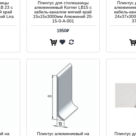
ницы
Плинтус для столешницы
Плинтус 
B 23 с
алюминиевый Korner LB15 с
алюминиев
й край
кабель-каналом мягкий край
кабель-ка
й Lira
15х15x3000мм Aлюминий 20-
24х37x300
15-0-А-001
3
1950₽
й на
Плинтус алюминиевый на
Плинтус д