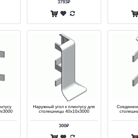
3793₽
интусу
Наружный угол к плинтусу для
Соединени
0x3000
столешницы 40x10x3000
столешн
300₽