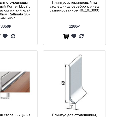
для столешницы
Плинтус алюминиевый на
ый Korner LB37 с
столешницу серебро глянец
налом мягкий край
сатинированное 40x10x3000
0мм Raffinata 20-
7-A-0-457
3050₽
1260₽
ля столешницы из
Плинтус для столешницы,