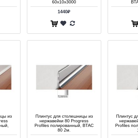
60x10x3000
BTA
1440₽
ицы из
Плинтус для столешницы из
Плинтус д
ress
нержавейки 80 Progress
нержавей
ный,
Profiles полированный, BTAC
Profiles п
80 2м.