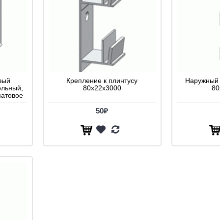
вый
Крепление к плинтусу
Наружный 
ольный,
80x22x3000
80
матовое
50₽