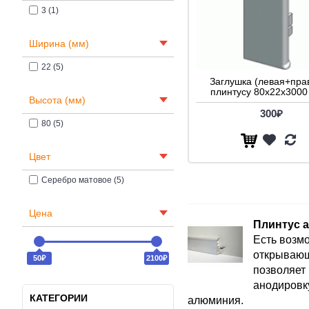
3 (1)
Ширина (мм)
22 (5)
Заглушка (левая+прав
плинтусу 80x22x3000 
Высота (мм)
300₽
80 (5)
Цвет
Серебро матовое (5)
Цена
Плинтус 
Есть возм
открывающ
50₽
2100₽
позволяет 
анодировку
КАТЕГОРИИ
алюминия.