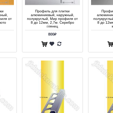
ки
Профиль для плитки
Профил
ный,
алюминиевый, наружный,
алюминие
филя от
полукруглый, Мир профиля от
полукруглы
лото
8 до 12мм, 2,7м. Серебро
8 до 12м
глянец
800₽