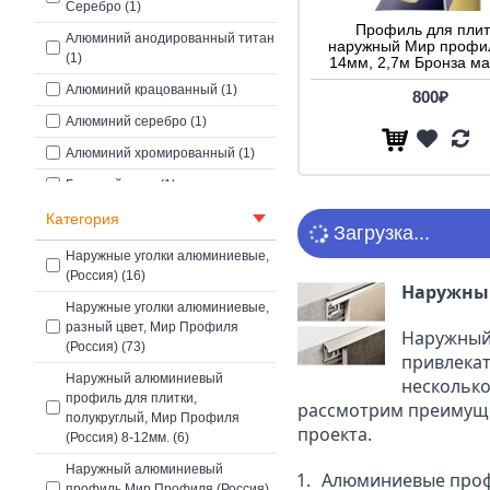
40х20 (1)
Серебро (1)
Профиль для плит
50х50 (1)
Алюминий анодированный титан
наружный Мир профил
(1)
14мм, 2,7м Бронза м
Алюминий крацованный (1)
800₽
Алюминий серебро (1)
Алюминий хромированный (1)
Бежевый муар (1)
Белая Слоновая кость (1)
Категория
Загрузка...
Белый (4)
Наружные уголки алюминиевые,
(Россия) (16)
Белый глянцевый (3)
Наружный
Наружные уголки алюминиевые,
Белый муар (5)
разный цвет, Мир Профиля
Наружный 
Блестящая медь (1)
(Россия) (73)
привлекат
Бронза Глянец Крацованное (3)
Наружный алюминиевый
несколько
профиль для плитки,
рассмотрим преимуще
Бронза Матовое Крацованное (1)
полукруглый, Мир Профиля
проекта.
(Россия) 8-12мм. (6)
Бронза глянец (9)
Наружный алюминиевый
Бронза глянец браш (1)
Алюминиевые профи
профиль Мир Профиля (Россия)