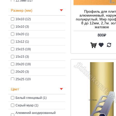
12.5мм (31)
14мм (9)
Размер (мм)
Профиль для плит
алюминиевый, наруж
15мм (11)
полукруглый, Мир про
10x10 (12)
8 до 12мм, 2,7м. зо
25мм (8)
10х10 (3)
матовое
10х20 (1)
800₽
12х12 (1)
15x15 (19)
15х15 (3)
20x20 (19)
20х20 (3)
25x25 (10)
25х25 (1)
Цвет
30x30 (6)
Белый глянцевый (1)
30х30 (2)
Cерый муар (1)
40x40 (7)
Алюминий анодированный