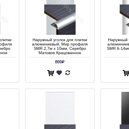
плитки
Наружный уголок для плитки
Наружный 
рофиля
алюминиевый, Мир профиля
алюминиев
ребро
SMR 2,7м х 10мм, Серебро
SMR 6-14мм
нное
Матовое Крацованное
800₽