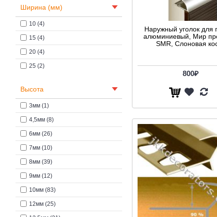
Ширина (мм)
10 (4)
Наружный уголок для 
алюминиевый, Мир п
15 (4)
SMR, Слоновая ко
20 (4)
25 (2)
800₽
Высота
3мм (1)
4,5мм (8)
6мм (26)
7мм (10)
8мм (39)
9мм (12)
10мм (83)
12мм (25)