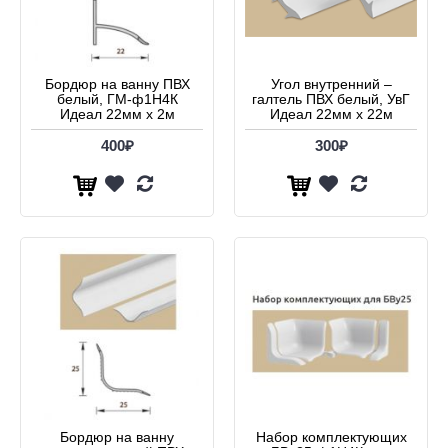
Бордюр на ванну ПВХ
Угол внутренний –
белый, ГМ-ф1Н4К
галтель ПВХ белый, УвГ
Идеал 22мм х 2м
Идеал 22мм х 22м
400₽
300₽
Бордюр на ванну
Набор комплектующих