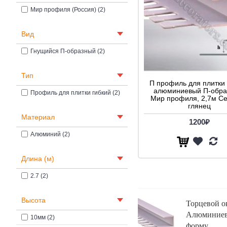
Мир профиля (Россия) (2)
Вид
Гнущийся П-образный (2)
Тип
П профиль для плитки 
алюминиевый П-обра
Профиль для плитки гибкий (2)
Мир профиля, 2,7м С
глянец
Материал
1200₽
Алюминий (2)
Длина (м)
2.7 (2)
Высота
Торцевой о
Алюминиевы
10мм (2)
форму.