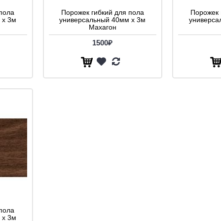
пола
Порожек гибкий для пола
Порожек 
 х 3м
универсальный 40мм х 3м
универса
Махагон
1500₽
пола
 х 3м