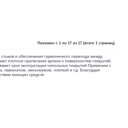
Показано с 1 по 17 из 17 (всего 1 страниц)
 стыков и обеспечения гармоничного перехода между
ает плотное прилегание кромок к поверхностям покрытий,
левает срок эксплуатации напольных покрытий.
Применим с
, ламинатом, линолеумом, плиткой и т.д.
Благодаря
йствию моющих средств.