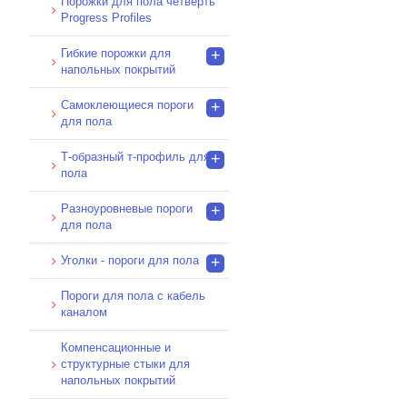
Порожки для пола четверть
Progress Profiles
Гибкие порожки для
+
напольных покрытий
Самоклеющиеся пороги
+
для пола
Т-образный т-профиль для
+
пола
Разноуровневые пороги
+
для пола
Уголки - пороги для пола
+
Пороги для пола с кабель
каналом
Компенсационные и
структурные стыки для
напольных покрытий