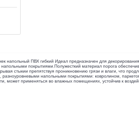
жек напольный ПВХ гибкий Идеал
предназначен для декорирования
 напольными покрытиями.
Полужесткий материал порога обеспечив
крывая стыки
и препятствуя проникновению грязи и влаги, что прод
 разноуровневыми напольными покрытиями: ковролином, паркетом
ти, может применяться во влажных помещениях, устойчив к возде