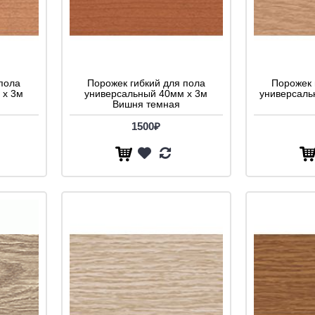
пола
Порожек гибкий для пола
Порожек 
 х 3м
универсальный 40мм х 3м
универсаль
Вишня темная
1500₽