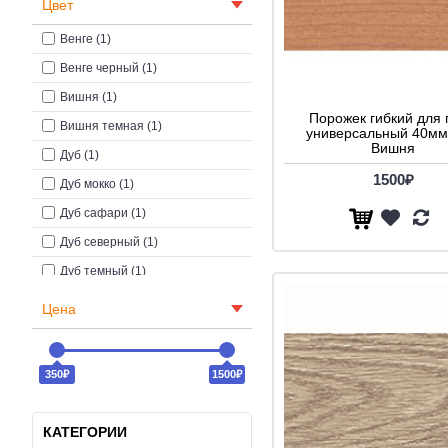
Цвет
Венге (1)
Венге черный (1)
Вишня (1)
Порожек гибкий для 
Вишня темная (1)
универсальный 40мм
Вишня
Дуб (1)
1500₽
Дуб мокко (1)
Дуб сафари (1)
Дуб северный (1)
Дуб темный (1)
Кемпас (1)
Цена
Клен (1)
Махагон (1)
350₽
1500₽
Ольха (1)
Орех (1)
КАТЕГОРИИ
Орех миланский (1)