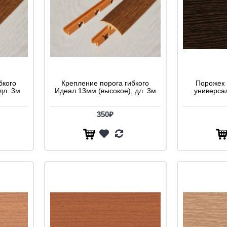
бкого
Крепление порога гибкого
Порожек 
дл. 3м
Идеал 13мм (высокое), дл. 3м
универса
350₽