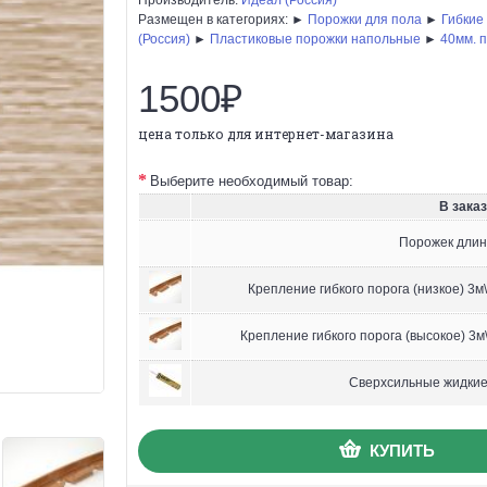
Размещен в категориях: ►
Порожки для пола
►
Гибкие
(Россия)
►
Пластиковые порожки напольные
►
40мм. 
1500₽
цена только для интернет-магазина
Выберите необходимый товар:
В заказ
Порожек длин
Крепление гибкого порога (низкое) 3
Крепление гибкого порога (высокое) 3
Сверхсильные жидкие 
КУПИТЬ