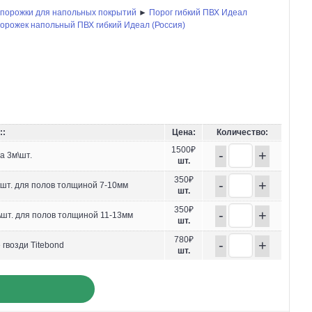
 порожки для напольных покрытий
►
Порог гибкий ПВХ Идеал
порожек напольный ПВХ гибкий Идеал (Россия)
::
Цена:
Количество:
1500₽
-
+
а 3м\шт.
шт.
350₽
-
+
м\шт. для полов толщиной 7-10мм
шт.
350₽
-
+
м\шт. для полов толщиной 11-13мм
шт.
780₽
-
+
гвозди Titebond
шт.