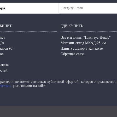
ара.
БИНЕТ
ГДЕ КУПИТЬ
нет
Все магазины "Плинтус-Декор"
(
0
)
Магазин-склад МКАД 25 км.
варов (
0
)
Плинтус Декор в Контакте
зов
Обратная связь
аказа
остей
актер и не может считаться публичной офертой, которая определяется
актами
, указанными на сайте