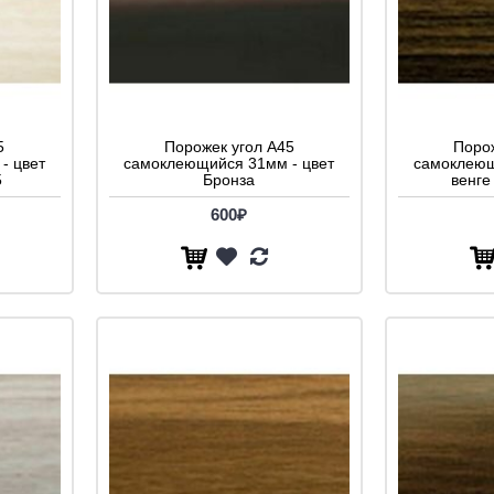
5
Порожек угол A45
Порож
- цвет
самоклеющийся 31мм - цвет
самоклеющ
5
Бронза
венге
600₽