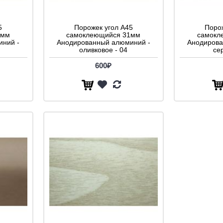
5
Порожек угол A45
Порож
1мм
самоклеющийся 31мм
самокл
ний -
Анодированный алюминий -
Анодирова
оливковое - 04
се
600₽