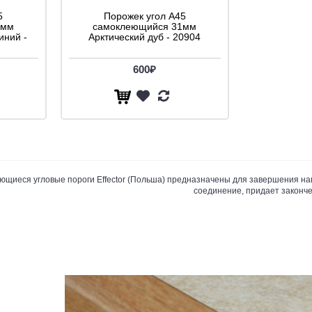
5
Порожек угол A45
1мм
самоклеющийся 31мм
ний -
Арктический дуб - 20904
2
600₽
щиеся угловые пороги Effector (Польша) предназначены для завершения на
соединение, придает законч