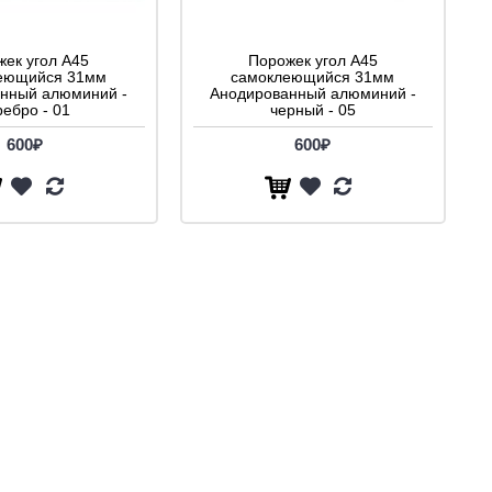
ек угол A45
Порожек угол A45
еющийся 31мм
самоклеющийся 31мм
нный алюминий -
Анодированный алюминий -
ребро - 01
черный - 05
600₽
600₽