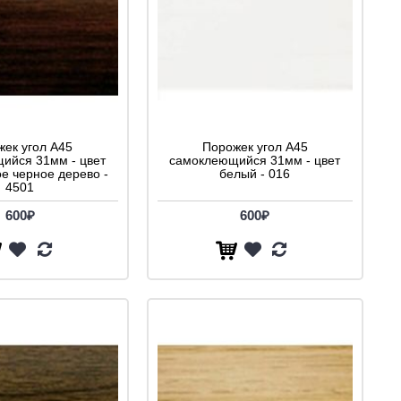
ек угол A45
Порожек угол A45
ийся 31мм - цвет
самоклеющийся 31мм - цвет
е черное дерево -
белый - 016
4501
600₽
600₽