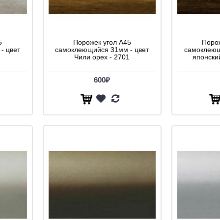
5
Порожек угол A45
Порож
- цвет
самоклеющийся 31мм - цвет
самоклеющ
Чили орех - 2701
японски
600₽