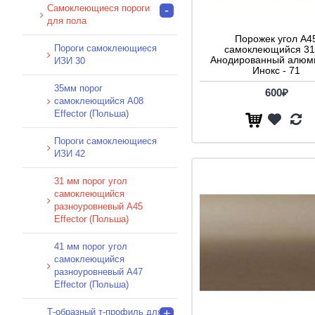
Самоклеющиеся пороги
-
для пола
Порожек угол A4
Пороги самоклеющиеся
самоклеющийся 3
Анодированный алюми
ИЗИ 30
Инокс - 71
35мм порог
600₽
самоклеющийся A08
Effector (Польша)
Пороги самоклеющиеся
ИЗИ 42
31 мм порог угол
самоклеющийся
разноуровневый A45
Effector (Польша)
41 мм порог угол
самоклеющийся
разноуровневый A47
Effector (Польша)
Т-образный т-профиль для
+