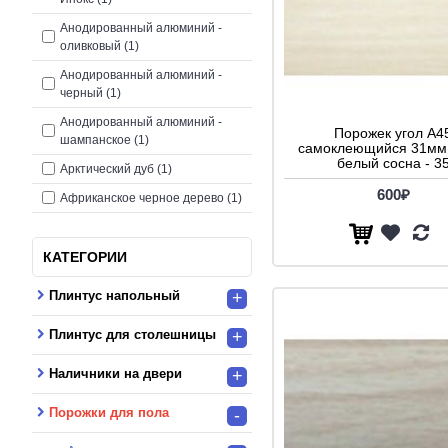
Анодированный алюминий -
оливковый (1)
Анодированный алюминий -
черный (1)
Анодированный алюминий -
Порожек угол A4
шампанское (1)
самоклеющийся 31мм 
белый сосна - 3
Арктический дуб (1)
600₽
Африканское черное дерево (1)
Белый (1)
КАТЕГОРИИ
Бронза (1)
Венге Конго (1)
Плинтус напольный
+
Дуб (1)
Плинтус для столешницы
+
Дуб античный (1)
Дуб беленый (1)
Наличники на двери
+
Дуб мокко (1)
Порожки для пола
-
Орех Чили (1)