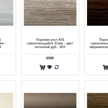
5
Порожек угол A45
Порож
мм -
самоклеющийся 31мм - цвет
самоклеющ
1
античный дуб - 903
африканско
600₽