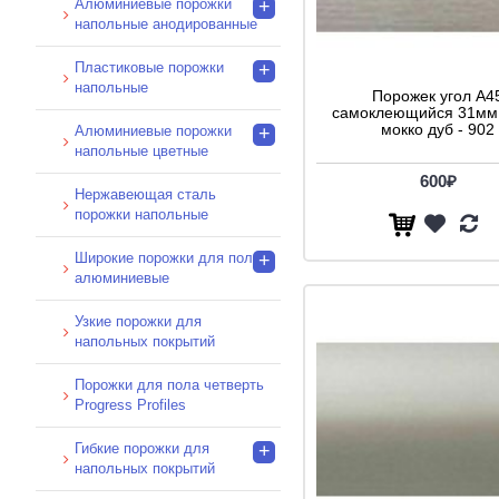
Алюминиевые порожки
+
Сосна белая (1)
напольные анодированные
Японский каштан (1)
Пластиковые порожки
+
золото (1)
напольные
Порожек угол A4
серебро (1)
самоклеющийся 31мм 
мокко дуб - 902
Алюминиевые порожки
+
напольные цветные
600₽
Нержавеющая сталь
порожки напольные
Широкие порожки для пола
+
алюминиевые
Узкие порожки для
напольных покрытий
Порожки для пола четверть
Progress Profiles
Гибкие порожки для
+
напольных покрытий