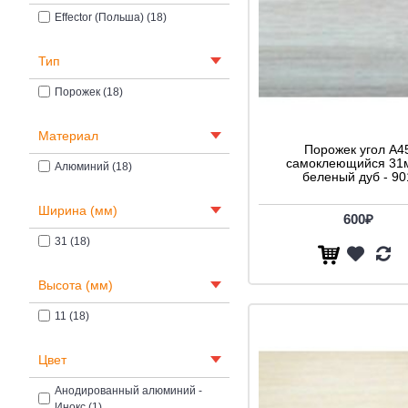
Effector (Польша) (18)
Тип
Порожек (18)
Материал
Порожек угол A4
самоклеющийся 31
Алюминий (18)
беленый дуб - 90
Ширина (мм)
600₽
31 (18)
Высота (мм)
11 (18)
Цвет
Анодированный алюминий -
Инокс (1)