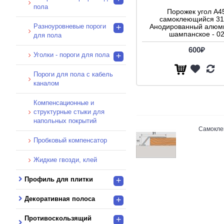
пола
Порожек угол A4
самоклеющийся 3
Разноуровневые пороги
+
Анодированный алюми
шампанское - 0
для пола
600₽
Уголки - пороги для пола
+
Пороги для пола с кабель
каналом
Компенсационные и
структурные стыки для
напольных покрытий
Самоклею
Пробковый компенсатор
Жидкие гвозди, клей
Профиль для плитки
+
Декоративная полоса
+
Противоскользящий
+