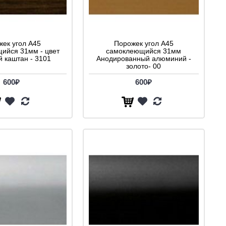
ек угол A45
Порожек угол A45
ийся 31мм - цвет
самоклеющийся 31мм
й каштан - 3101
Анодированный алюминий -
золото- 00
600₽
600₽