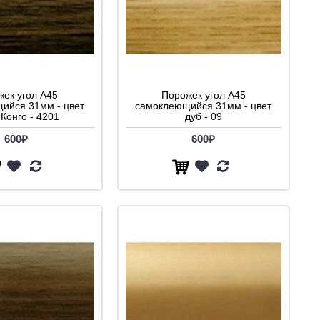
ек угол A45
Порожек угол A45
ийся 31мм - цвет
самоклеющийся 31мм - цвет
 Конго - 4201
дуб - 09
600₽
600₽