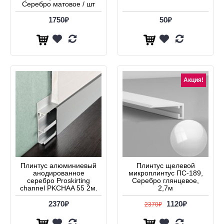
Серебро матовое / шт
1750₽
50₽
Акция!
Плинтус алюминиевый
Плинтус щелевой
анодированное
микроплинтус ПС-189,
серебро Proskirting
Серебро глянцевое,
channel PKCHAA 55 2м.
2,7м
2370₽
1120₽
2370₽