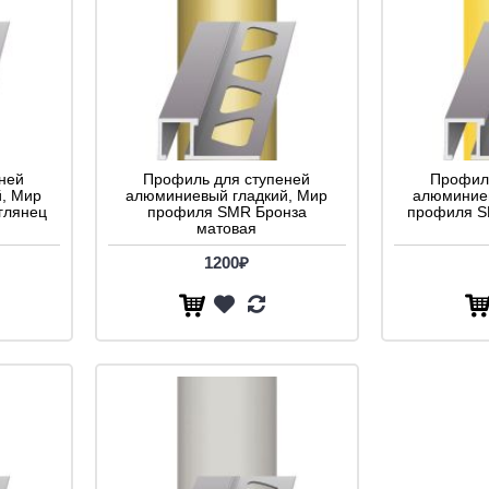
ней
Профиль для ступеней
Профиль
, Мир
алюминиевый гладкий, Мир
алюминиев
глянец
профиля SMR Бронза
профиля S
матовая
1200₽