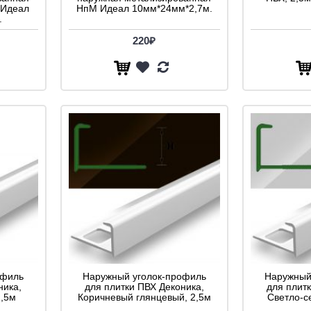
 Идеал
НпМ Идеал 10мм*24мм*2,7м.
.
220₽
офиль
Наружный уголок-профиль
Наружный
ника,
для плитки ПВХ Деконика,
для плит
2,5м
Коричневый глянцевый, 2,5м
Светло-с