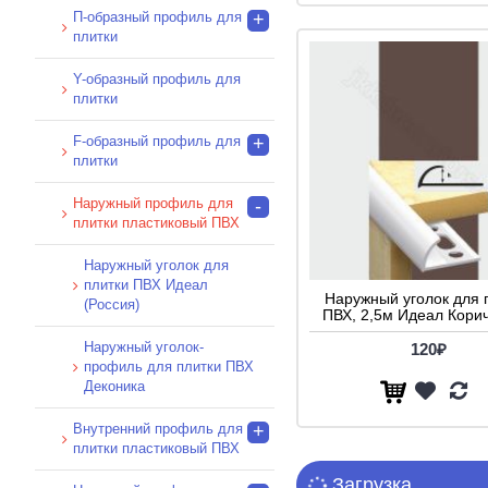
П-образный профиль для
+
Красный (1)
плитки
Мрамор Бирюзовый (1)
Y-образный профиль для
Мрамор Голубой (1)
плитки
Песчаный (1)
F-образный профиль для
+
Светло-серый глянцевый (1)
плитки
Серый глянец (1)
Наружный профиль для
-
Слоновая кость глянец (1)
плитки пластиковый ПВХ
Темно Коричневый (1)
Наружный уголок для
Темно Синий (1)
плитки ПВХ Идеал
Наружный уголок для 
Черный глянец (1)
(Россия)
ПВХ, 2,5м Идеал Кори
голубой (1)
Наружный уголок-
120₽
дымчатый (1)
профиль для плитки ПВХ
Деконика
капучино (1)
Внутренний профиль для
+
карамель (2)
плитки пластиковый ПВХ
коричневый (1)
Загрузка...