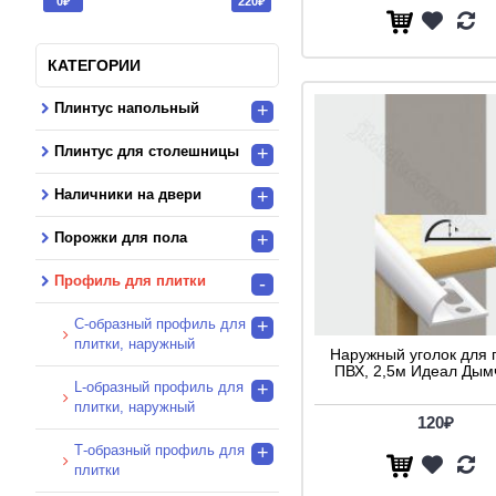
0₽
220₽
158 Мрамор пепельный (1)
160 Мрамор перловый (1)
КАТЕГОРИИ
161 Мрамор Желтый (1)
Плинтус напольный
+
165 Мрамор (1)
167 Мрамор коричневая перла
Плинтус для столешницы
+
(1)
Наличники на двери
27 Серо-голубой (1)
+
29 Оливковый (1)
Порожки для пола
+
34 Антрацид (1)
Профиль для плитки
-
36 Ванилия (1)
92 Манго (1)
C-образный профиль для
+
плитки, наружный
Наружный уголок для 
Бежевый (4)
ПВХ, 2,5м Идеал Дым
Бежевый глянец (1)
L-образный профиль для
+
плитки, наружный
Белый (3)
120₽
Т-образный профиль для
+
Венге (1)
плитки
Коричневый глянец (1)