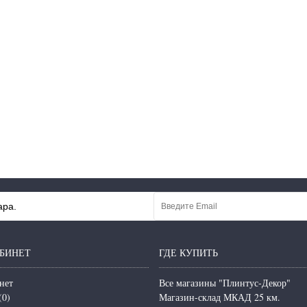
ара.
БИНЕТ
ГДЕ КУПИТЬ
нет
Все магазины "Плинтус-Декор"
(
0
)
Магазин-склад МКАД 25 км.