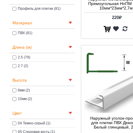
Прямоугольная НпПМ
10мм*23мм*2,7м
Профиль для плитки (81)
220₽
Материал
ПВХ (81)
Длина (м)
2.5 (79)
2.7 (2)
Высота
8мм (2)
10мм (2)
Цвет
Наружный уголок-пр
для плитки ПВХ Деко
04 Темно-серый (1)
Белый глянцевый, 
05 Слоновая кость (1)