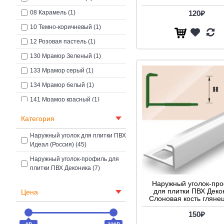
08 Карамель (1)
120₽
10 Темно-коричневый (1)
12 Розовая пастель (1)
130 Мрамор Зеленый (1)
133 Мрамор серый (1)
134 Мрамор белый (1)
141 Мрамор красный (1)
142 Мрамор песок бежевый (1)
Категория
143 Мрамор гранитный песок (1)
Наружный уголок для плитки ПВХ
144 Мрамор кирпичный (1)
Идеал (Россия) (45)
149 мрамор коричневый (1)
Наружный уголок-профиль для
плитки ПВХ Деконика (7)
150 Мрамор салатовый (1)
Наружный уголок-пр
151 Мрамор светло-розовый (1)
для плитки ПВХ Деко
Цена
Слоновая кость глянец
154 Мрамор голубая пастель (1)
150₽
156 Мрамор кремовый (1)