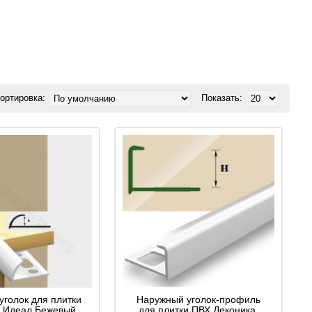
ортировка:
Показать:
уголок для плитки
Наружный уголок-профиль
м Идеал Бежевый
для плитки ПВХ Деконика,