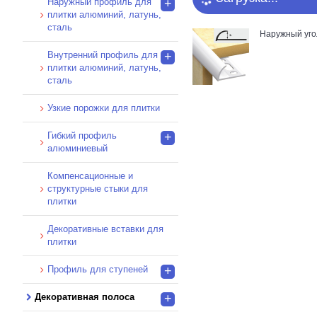
Наружный профиль для
+
кремовый (1)
плитки алюминий, латунь,
лазурный (1)
сталь
Наружный уго
металлик (3)
Внутренний профиль для
+
мрамор (8)
плитки алюминий, латунь,
сталь
пепельный (1)
персиковый (1)
Узкие порожки для плитки
розовый (1)
Гибкий профиль
+
салатовый (1)
алюминиевый
серый (2)
Компенсационные и
сиреневый (1)
структурные стыки для
плитки
слоновая кость (1)
терракотовый (1)
Декоративные вставки для
плитки
фисташковый (1)
Профиль для ступеней
+
черный (1)
шоколадный (2)
Декоративная полоса
+