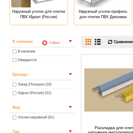
Наружный уголок для плитки
Наружный уголок-профиль
ПВХ Идеал (Россия)
для плитки ПВХ Деконика
В наличии
Сравнение
Сброс
В наличии
Ожидается
Бренды
Salag (Польша) (29)
Идеал (Россия) (52)
Вид
Уголок наружный (81)
Раскладка для плит
Тип
наружная метализиро