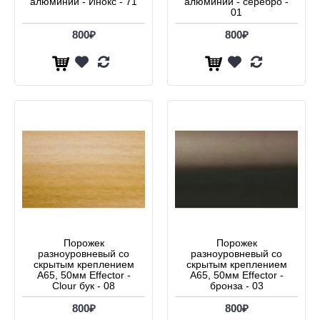
алюминий - Инокс - 71
алюминий - серебро -
01
800₽
800₽
Порожек
Порожек
разноуровневый со
разноуровневый со
скрытым креплением
скрытым креплением
А65, 50мм Effector -
А65, 50мм Effector -
Clour бук - 08
бронза - 03
800₽
800₽