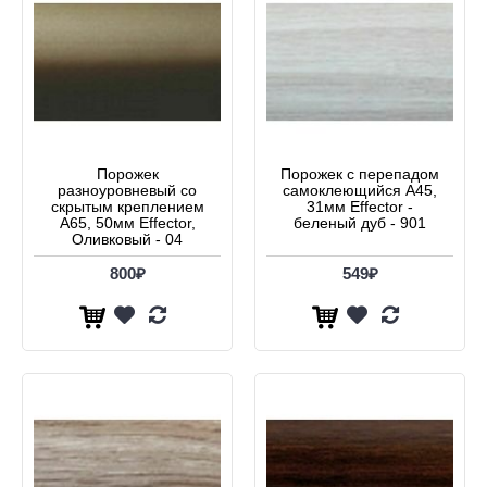
Порожек
Порожек с перепадом
разноуровневый со
самоклеющийся А45,
скрытым креплением
31мм Effector -
А65, 50мм Effector,
беленый дуб - 901
Оливковый - 04
800₽
549₽