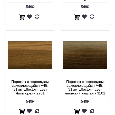
549₽
549₽
Порожек с перепадом
Порожек с перепадом
самоклеющийся А45,
самоклеющийся А45,
31мм Effector - цвет
31мм Effector - цвет
Чили орех - 2701
японский каштан - 3101
549₽
549₽