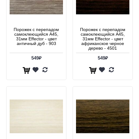
Порожек с перепадом
Порожек с перепадом
самоклеющийся А45,
самоклеющийся А45,
31мм Effector - цвет
31мм Effector - цвет
античный дуб - 903
африканское черное
дерево - 4501
549₽
549₽