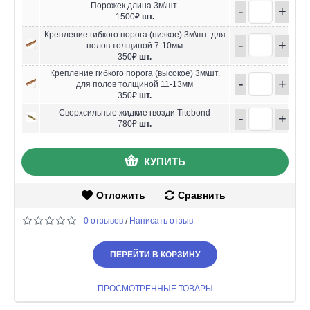
Порожек длина 3м\шт.
-
+
1500₽
шт.
Крепление гибкого порога (низкое) 3м\шт. для
-
+
полов толщиной 7-10мм
350₽
шт.
Крепление гибкого порога (высокое) 3м\шт.
-
+
для полов толщиной 11-13мм
350₽
шт.
Сверхсильные жидкие гвозди Titebond
-
+
780₽
шт.
КУПИТЬ
Отложить
Сравнить
0 отзывов
Написать отзыв
/
ПЕРЕЙТИ В КОРЗИНУ
ПРОСМОТРЕННЫЕ ТОВАРЫ