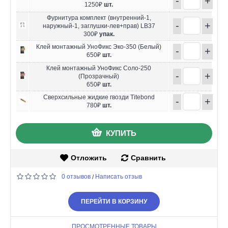
-
+
1250₽
шт.
Фурнитура комплект (внутренний-1,
-
+
наружный-1, заглушки-лев+прав) LB37
300₽
упак.
Клей монтажный УноФикс Эко-350 (Белый)
-
+
650₽
шт.
Клей монтажный УноФикс Соло-250
-
+
(Прозрачный)
650₽
шт.
Сверхсильные жидкие гвозди Titebond
-
+
780₽
шт.
КУПИТЬ
Отложить
Сравнить
0 отзывов
Написать отзыв
/
ПЕРЕЙТИ В КОРЗИНУ
ПРОСМОТРЕННЫЕ ТОВАРЫ