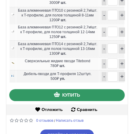
-
+
3000₽
шт.
База алюминиевая ПТО10 с резинкой 2,7м\шт.
-
+
к Т-профилю, для полов толщиной 8-11мм
1200₽
шт.
База алюминиевая ПТО12 с резинкой 2,7м\шт.
-
+
к Т-профилю, для полов толщиной 12-14мм
1250₽
шт.
База алюминиевая ПТО14 с резинкой 2,7м\шт.
-
+
к Т-профилю, для полов толщиной 13-16мм
1300₽
шт.
Сверхсильные жидкие гвозди Titebond
-
+
780₽
шт.
Дюбель-гвозди для Т-профиля 12шт\уп.
-
+
500₽
уп.
КУПИТЬ
Отложить
Сравнить
0 отзывов
Написать отзыв
/