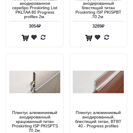
анодированное
анодированный
серебро Proskirting List
блестящий титан
PKLTAA 80 Progress
Proskirting ISP PKISPBT
profiles 2м.
70 2м.
3054₽
3289₽
Плинтус алюминиевый
Плинтус алюминиевый
анодированный
анодированный,
крацованный титан
блестящий титан, BTBT
Proskirting ISP PKISPTS
40 - Progress profiles
70 2м.