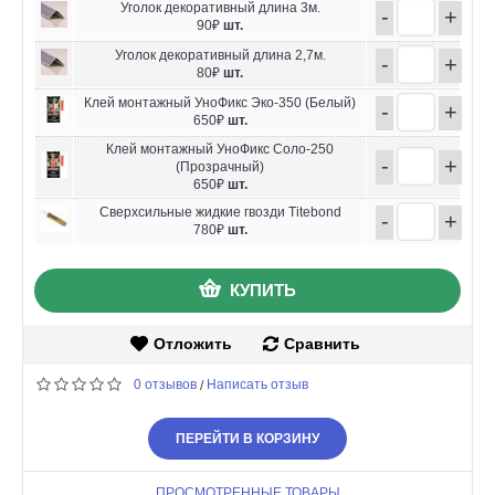
Уголок декоративный длина 3м.
-
+
90₽
шт.
Уголок декоративный длина 2,7м.
-
+
80₽
шт.
Клей монтажный УноФикс Эко-350 (Белый)
-
+
650₽
шт.
Клей монтажный УноФикс Соло-250
-
+
(Прозрачный)
650₽
шт.
Сверхсильные жидкие гвозди Titebond
-
+
780₽
шт.
КУПИТЬ
Отложить
Сравнить
0 отзывов
Написать отзыв
/
ПЕРЕЙТИ В КОРЗИНУ
ПРОСМОТРЕННЫЕ ТОВАРЫ