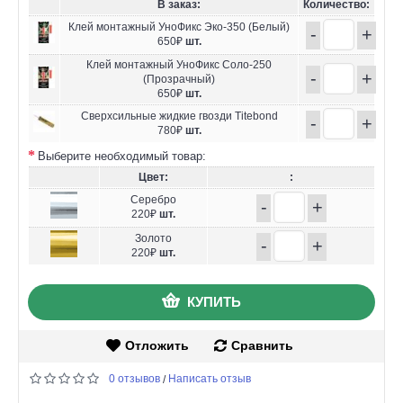
В заказ:
Количество:
Клей монтажный УноФикс Эко-350 (Белый)
-
+
650₽
шт.
Клей монтажный УноФикс Соло-250
-
+
(Прозрачный)
650₽
шт.
Сверхсильные жидкие гвозди Titebond
-
+
780₽
шт.
Выберите необходимый товар:
Цвет:
:
Серебро
-
+
220₽
шт.
Золото
-
+
220₽
шт.
КУПИТЬ
Отложить
Сравнить
0 отзывов
Написать отзыв
/