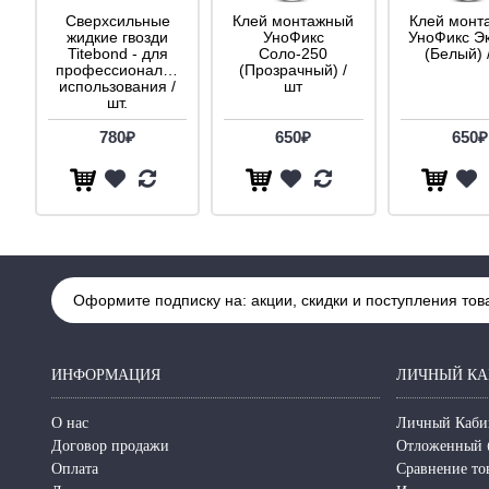
Сверхсильные
Клей монтажный
Клей монт
жидкие гвозди
УноФикс
УноФикс Э
Titebond - для
Соло-250
(Белый) 
профессионального
(Прозрачный) /
использования /
шт
шт.
780₽
650₽
650₽
Оформите подписку на: акции, скидки и поступления тов
ИНФОРМАЦИЯ
ЛИЧНЫЙ КА
О нас
Личный Каби
Договор продажи
Отложенный 
Оплата
Сравнение то