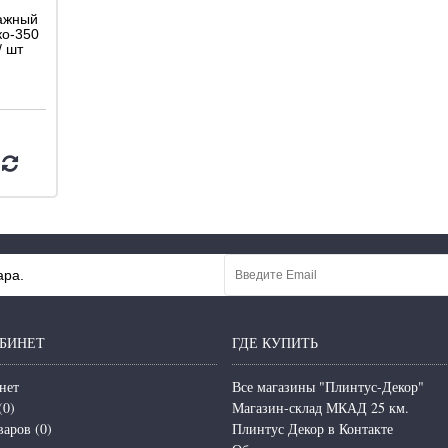
ажный
ко-350
/ шт
ара.
БИНЕТ
ГДЕ КУПИТЬ
нет
Все магазины "Плинтус-Декор"
(
0
)
Магазин-склад МКАД 25 км.
варов (
0
)
Плинтус Декор в Контакте