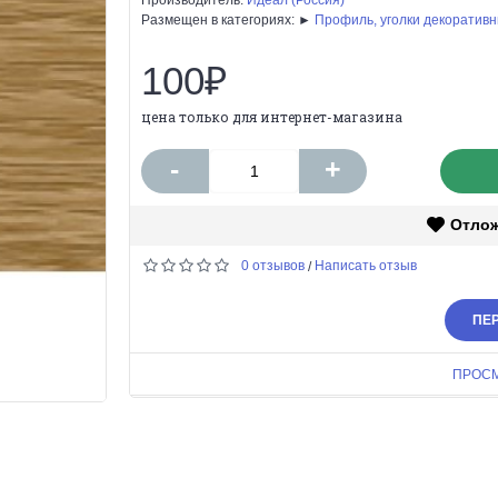
Размещен в категориях: ►
Профиль, уголки декоратив
100₽
цена только для интернет-магазина
-
+
Отло
0 отзывов
Написать отзыв
/
ПЕР
ПРОС