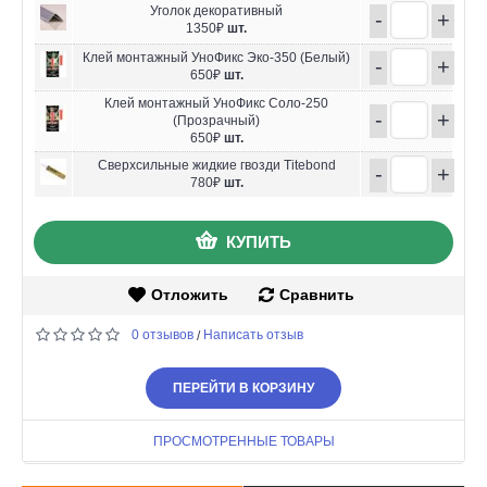
Уголок декоративный
-
+
1350₽
шт.
Клей монтажный УноФикс Эко-350 (Белый)
-
+
650₽
шт.
Клей монтажный УноФикс Соло-250
-
+
(Прозрачный)
650₽
шт.
Сверхсильные жидкие гвозди Titebond
-
+
780₽
шт.
КУПИТЬ
Отложить
Сравнить
0 отзывов
Написать отзыв
/
ПЕРЕЙТИ В КОРЗИНУ
ПРОСМОТРЕННЫЕ ТОВАРЫ