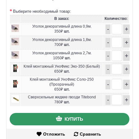
Выберите необходимый товар:
В заказ:
Количество:
Уголок декоративный длина 0,9м.
-
+
350₽
шт.
Уголок декоративный длина 1,8м.
-
+
700₽
шт.
Уголок декоративный длина 2,7м.
-
+
1050₽
шт.
Клей монтажный УноФикс Эко-350 (Белый)
-
+
650₽
шт.
Клей монтажный УноФикс Соло-250
-
+
(Прозрачный)
650₽
шт.
Сверхсильные жидкие гвозди Titebond
-
+
780₽
шт.
КУПИТЬ
Отложить
Сравнить