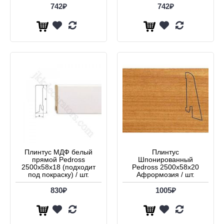
742₽
742₽
Плинтус МДФ белый
Плинтус
прямой Pedross
Шпонированный
2500х58х18 (подходит
Pedross 2500х58х20
под покраску) / шт.
Афрормозия / шт.
830₽
1005₽