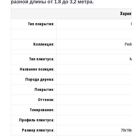
разной длины от 1.8 до 3,2 метра.
Характер
Тип покрытия:
Пли
Коллекция:
Pedross
Тип плинтуса:
Масс
Название позиции:
Порода дерева:
Покрытие:
Оттенок:
Тонирование:
Профиль плинтуса:
Размер плинтуса:
70x18x(18