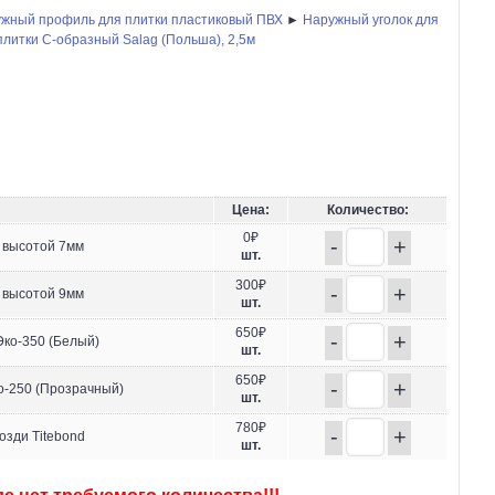
жный профиль для плитки пластиковый ПВХ
►
Наружный уголок для
литки C-образный Salag (Польша), 2,5м
Цена:
Количество:
0₽
-
+
 высотой 7мм
шт.
300₽
-
+
 высотой 9мм
шт.
650₽
-
+
ко-350 (Белый)
шт.
650₽
-
+
-250 (Прозрачный)
шт.
780₽
-
+
озди Titebond
шт.