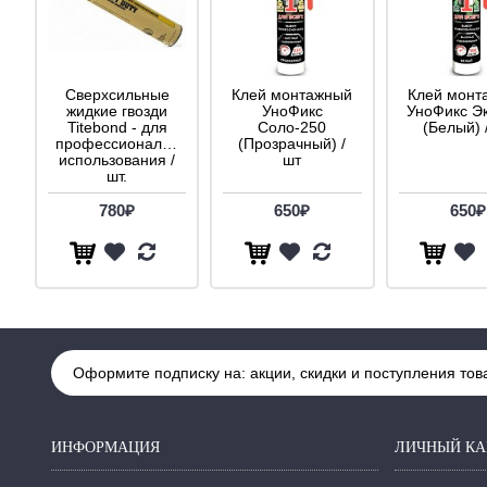
Сверхсильные
Клей монтажный
Клей монт
жидкие гвозди
УноФикс
УноФикс Э
Titebond - для
Соло-250
(Белый) 
профессионального
(Прозрачный) /
использования /
шт
шт.
780₽
650₽
650₽
Оформите подписку на: акции, скидки и поступления тов
ИНФОРМАЦИЯ
ЛИЧНЫЙ КА