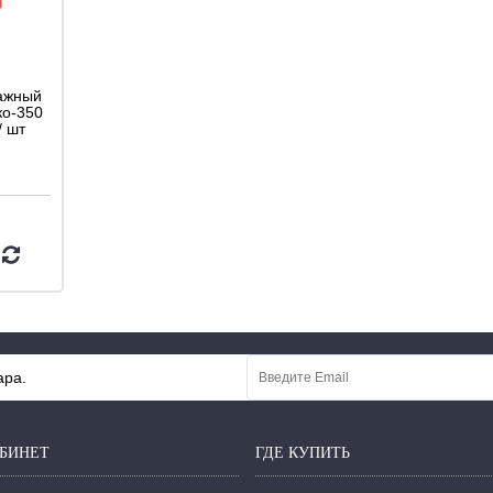
ажный
ко-350
/ шт
ара.
БИНЕТ
ГДЕ КУПИТЬ