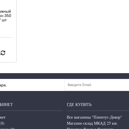
ажный
ко-350
/ шт
ара.
БИНЕТ
ГДЕ КУПИТЬ
нет
Все магазины "Плинтус-Декор"
(
0
)
Магазин-склад МКАД 25 км.