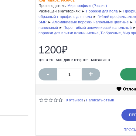
Код товара:
9650-01
Производитель:
Мир профиля (Россия)
Размещен в категориях: ►
Порожки для пола
►
Профил
образный т-профиль для пола
►
Гибкий профиль алю
SMR
►
Алюминиевые порожки напольные цветные
►
напольный
►
Порог гибкий алюминиевый напольный
порожки для плитки алюминиевые, T-образные, Мир п
1200₽
цена только для интернет-магазина
-
+
Отло
0 отзывов
Написать отзыв
/
ПЕР
ПРОС