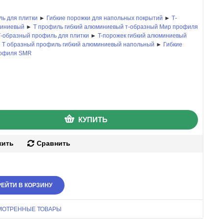
ь для плитки
►
Гибкие порожки для напольных покрытий
►
Т-
миниевый
►
Т профиль гибкий алюминиевый т-образный Мир профиля
Т-образный профиль для плитки
►
T-порожек гибкий алюминиевый
►
Т образный профиль гибкий алюминиевый напольный
►
Гибкие
рофиля SMR
КУПИТЬ
жить
Сравнить
ЕЙТИ В КОРЗИНУ
МОТРЕННЫЕ ТОВАРЫ