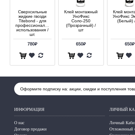
Сверхсильные
Клей монтажный
Клей монт
жидкие гвозди
УноФикс
УноФикс Э
Titebond - для
Соло-250
(Белый) 
профессионального
(Прозрачный) /
использования /
шт
шт.
780₽
650₽
650₽
Оформите подписку на: акции, скидки и поступления тов
ИНФОРМАЦИЯ
ЛИЧНЫЙ КА
О нас
Личный Каби
Договор продажи
Отложенный 