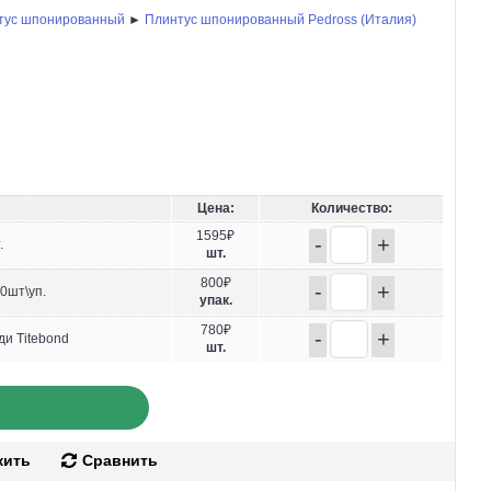
тус шпонированный
►
Плинтус шпонированный Pedross (Италия)
Цена:
Количество:
1595₽
-
+
.
шт.
800₽
-
+
0шт\уп.
упак.
780₽
-
+
ди Titebond
шт.
жить
Сравнить