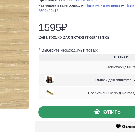
Размещен в категориях: ►
Плинтус напольный
►
Плин
2500х80х18
1595₽
цена только для интернет-магазина
Выберите необходимый товар:
В заказ:
Плинтус-2,5м\шт
Клипсы для плинтуса-5
Сверхсильные жидкие гвоз
КУПИТЬ
Отло