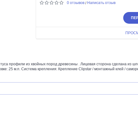
0 отзывов
Написать отзыв
/
ПЕР
ПРОС
уса профили из хвойных пород древесины . Лицевая сторона сделана из шп
ке: 25 м.п. Система крепления: Крепление Clipstar / монтажный клей / саморе