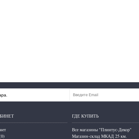
ара.
БИНЕТ
ГДЕ КУПИТЬ
нет
Все магазины "Плинтус-Декор"
(
0
)
Магазин-склад МКАД 25 км.