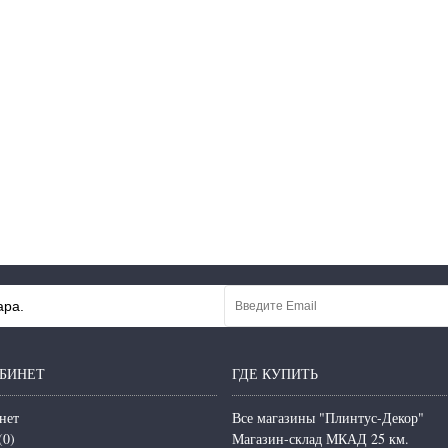
ара.
БИНЕТ
ГДЕ КУПИТЬ
нет
Все магазины "Плинтус-Декор"
(
0
)
Магазин-склад МКАД 25 км.