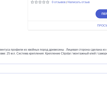
0 отзывов
Написать отзыв
/
ПЕР
ПРОС
нтуса профили из хвойных пород древесины . Лицевая сторона сделана из 
ке: 25 м.п. Система крепления: Крепление Clipstar / монтажный клей / саморе