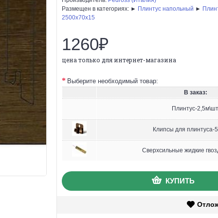
Размещен в категориях: ►
Плинтус напольный
►
Плин
2500х70х15
1260₽
цена только для интернет-магазина
Выберите необходимый товар:
В заказ:
Плинтус-2,5м\шт
Клипсы для плинтуса-5
Сверхсильные жидкие гвоз
КУПИТЬ
Отло