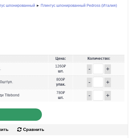
тус шпонированный
►
Плинтус шпонированный Pedross (Италия)
Цена:
Количество:
1260₽
-
+
.
шт.
800₽
-
+
0шт\уп.
упак.
780₽
-
+
ди Titebond
шт.
жить
Сравнить