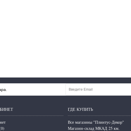
ара.
БИНЕТ
ГДЕ КУПИТЬ
нет
Все магазины "Плинтус-Декор"
(
0
)
Магазин-склад МКАД 25 км.