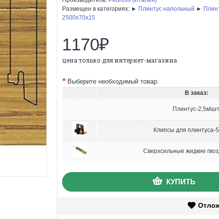
Размещен в категориях: ►
Плинтус напольный
►
Плин
2500х70х15
1170₽
цена только для интернет-магазина
Выберите необходимый товар:
В заказ:
Плинтус-2,5м\шт
Клипсы для плинтуса-5
Сверхсильные жидкие гвоз
КУПИТЬ
Отло