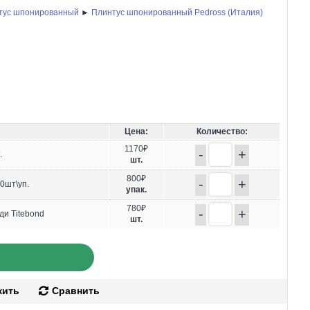
тус шпонированный
►
Плинтус шпонированный Pedross (Италия)
Цена:
Количество:
1170₽
-
+
.
шт.
800₽
-
+
0шт\уп.
упак.
780₽
-
+
ди Titebond
шт.
жить
Сравнить