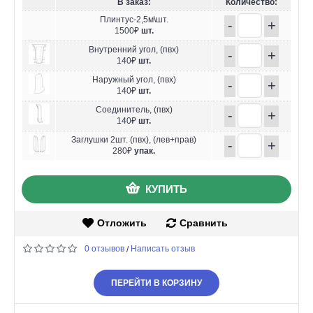
В заказ:
Количество:
Плинтус-2,5м\шт.
-
+
1500₽
шт.
Внутренний угол, (пвх)
-
+
140₽
шт.
Наружный угол, (пвх)
-
+
140₽
шт.
Соединитель, (пвх)
-
+
140₽
шт.
Заглушки 2шт. (пвх), (лев+прав)
-
+
280₽
упак.
КУПИТЬ
Отложить
Сравнить
0 отзывов
Написать отзыв
/
ПЕРЕЙТИ В КОРЗИНУ