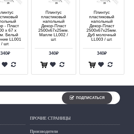
линтус
Плинтус
Плинтус
стиковый
пластиковый
пластиковый
польный
напольный
напольный
ор - Пласт
Декор-Пласт
Декор-Пласт
00 х 67 х
2500х67х25мм.
2500х67х25мм.
м. Белый
Мапле LL002 /
Дуб молочный
ение LL001
шт.
LL003 / шт.
/ шт.
340₽
340₽
340₽
ПОДПИСАТЬСЯ
ПРОЧИЕ СТРАНИЦЫ
Производители