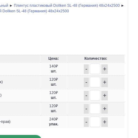
льный
►
Плинтус пластиковый Dollken SL-48 (Германия) 48x24x2500
►
й Dollken SL-48 (Германия) 48x24x2500
Цена:
Количество:
140₽
-
+
шт.
120₽
-
+
х)
шт.
120₽
-
+
)
шт.
120₽
-
+
шт.
240₽
-
+
+прав)
упак.