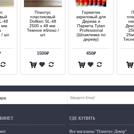
ус
Плинтус
Герметик
П
овый
пластиковый
акриловый для
пла
L-48
Dollken SL-48
Дерева и
на
 мм.
2500 х 48 мм.
Паркета Tytan
Дек
а
Темное яблоко /
Professional
25
/ шт.
шт.
(Шпаклевка по
25м
дереву)
Тисн
₽
1500₽
450₽
ара.
БИНЕТ
ГДЕ КУПИТЬ
нет
Все магазины "Плинтус-Декор"