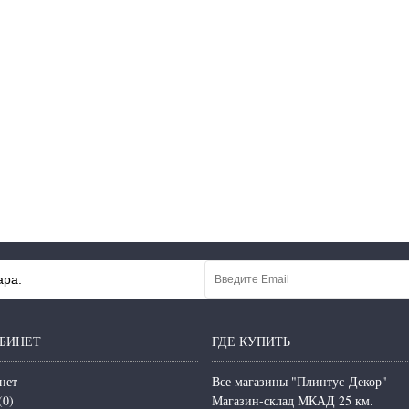
ара.
БИНЕТ
ГДЕ КУПИТЬ
нет
Все магазины "Плинтус-Декор"
(
0
)
Магазин-склад МКАД 25 км.