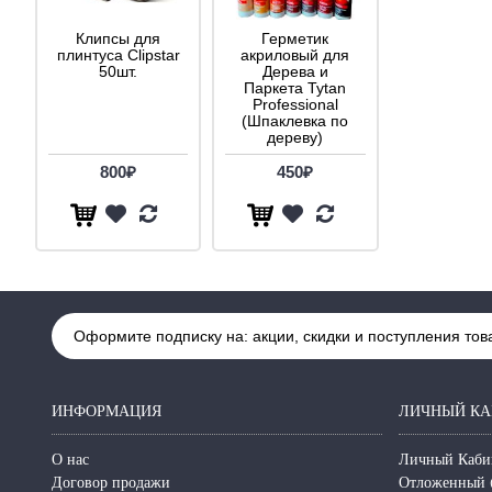
Клипсы для
Герметик
плинтуса Clipstar
акриловый для
50шт.
Дерева и
Паркета Tytan
Professional
(Шпаклевка по
дереву)
800₽
450₽
Оформите подписку на: акции, скидки и поступления тов
ИНФОРМАЦИЯ
ЛИЧНЫЙ КА
О нас
Личный Каби
Договор продажи
Отложенный 