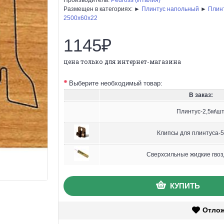
Размещен в категориях: ►
Плинтус напольный
►
Плин
2500х60х22
1145₽
цена только для интернет-магазина
Выберите необходимый товар:
В заказ:
Плинтус-2,5м\шт
Клипсы для плинтуса-5
Сверхсильные жидкие гвоз
КУПИТЬ
Отло