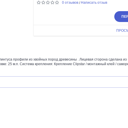
0 отзывов
Написать отзыв
/
ПЕР
ПРОС
нтуса профили из хвойных пород древесины . Лицевая сторона сделана из 
ке: 25 м.п. Система крепления: Крепление Clipstar / монтажный клей / саморе