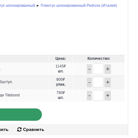
тус шпонированный
►
Плинтус шпонированный Pedross (Италия)
Цена:
Количество:
1145₽
-
+
.
шт.
800₽
-
+
0шт\уп.
упак.
780₽
-
+
ди Titebond
шт.
жить
Сравнить