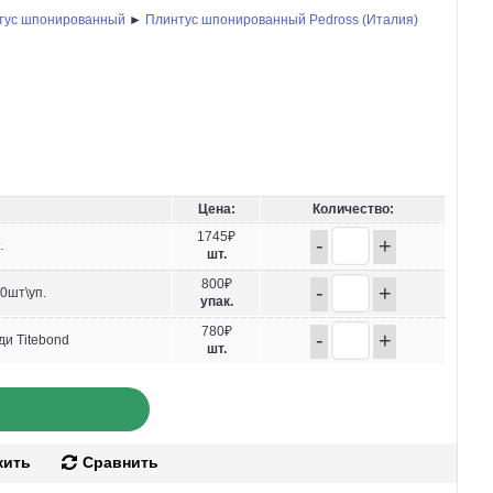
тус шпонированный
►
Плинтус шпонированный Pedross (Италия)
Цена:
Количество:
1745₽
-
+
.
шт.
800₽
-
+
0шт\уп.
упак.
780₽
-
+
ди Titebond
шт.
жить
Сравнить