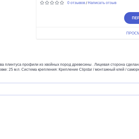
0 отзывов
Написать отзыв
/
ПЕР
ПРОС
а плинтуса профили из хвойных пород древесины . Лицевая сторона сделана
ке: 25 м.п. Система крепления: Крепление Clipstar / монтажный клей / саморе