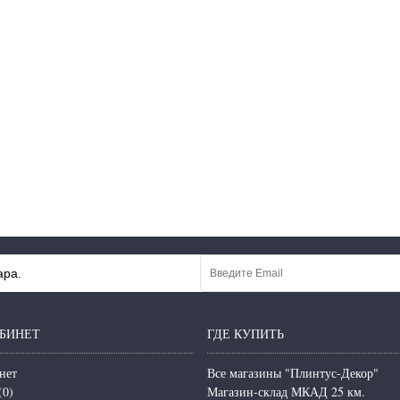
ара.
БИНЕТ
ГДЕ КУПИТЬ
нет
Все магазины "Плинтус-Декор"
(
0
)
Магазин-склад МКАД 25 км.