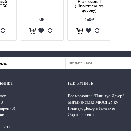
овый
Professional
FG56
(Шпаклевка по
дереву)
0₽
450₽
ара.
БИНЕТ
ГДЕ КУПИТЬ
нет
Все магазины "Плинтус-Декор"
(
0
)
Магазин-склад МКАД 25 км.
варов (
0
)
Плинтус Декор в Контакте
зов
Обратная связь
аказа