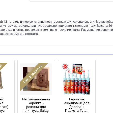
ый 42 - это отличное сочетание новаторства и функциональности. В дальнейш
стичному материалу, плинтус идеально прилегает к стенам и полу. Высота 5
шого количества проводов, в том числе после монтажа. Размещение дополни
ращает время его монтажа.
ии
Нет в наличии
ки
Инсталяционная
Герметик
ые
коробка -
акриловый для
авая)
розетки для
Дерева и
тус
плинтуса Salag
Паркета Tytan