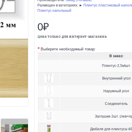
Размещен в категориях: ►
Плинтус пластиковый напо
Плинтус напольный
0₽
цена только для интернет-магазина
Выберите необходимый товар:
В заказ:
Плинтус-2,5м\шт.
Внутренний угол
Наружный угол
Соединитель
Заглушки 2шт. (лев+п
Дюбеля для плинтуса-40