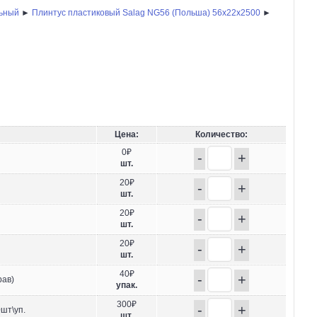
льный
►
Плинтус пластиковый Salag NG56 (Польша) 56х22x2500
►
Цена:
Количество:
0₽
-
+
шт.
20₽
-
+
шт.
20₽
-
+
шт.
20₽
-
+
шт.
40₽
-
+
рав)
упак.
300₽
-
+
шт\уп.
шт.