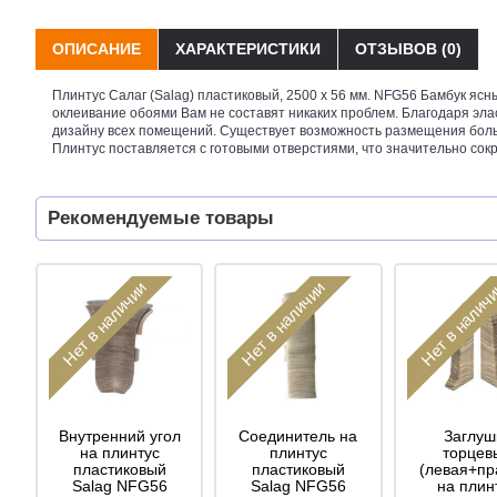
ОПИСАНИЕ
ХАРАКТЕРИСТИКИ
ОТЗЫВОВ (0)
Плинтус Салаг (Salag) пластиковый, 2500 х 56 мм. NFG56 Бамбук ясн
оклеивание обоями Вам не составят никаких проблем. Благодаря эла
дизайну всех помещений. Существует возможность размещения боль
Плинтус поставляется с готовыми отверстиями, что значительно сок
Рекомендуемые товары
Нет в наличии
Нет в наличии
Нет в налич
Внутренний угол
Соединитель на
Заглуш
на плинтус
плинтус
торцев
пластиковый
пластиковый
(левая+пр
Salag NFG56
Salag NFG56
на плин