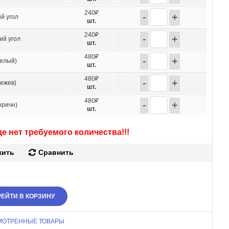
240₽
-
+
й угол
шт.
240₽
-
+
ий угол
шт.
480₽
-
+
белый)
шт.
480₽
-
+
бежев)
шт.
480₽
-
+
оричн)
шт.
е нет требуемого количества!!!
жить
Сравнить
ЕЙТИ В КОРЗИНУ
МОТРЕННЫЕ ТОВАРЫ