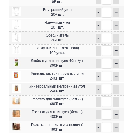
0₽
шт.
Внутренний угол
-
+
20₽
шт.
Наружный угол
-
+
20₽
шт.
Соединитель
-
+
20₽
шт.
Заглушки 2шт. (лев+прав)
-
+
40₽
упак.
Дюбеля для плинтуса-40шт\уп.
-
+
300₽
шт.
Универсальный наружный угол
-
+
240₽
шт.
Универсальный внутренний угол
-
+
240₽
шт.
Розетка для плинтуса (белый)
-
+
480₽
шт.
Розетка для плинтуса (бежев)
-
+
480₽
шт.
Розетка для плинтуса (коричн)
-
+
480₽
шт.