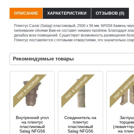
ОПИСАНИЕ
ХАРАКТЕРИСТИКИ
ОТЗЫВОВ (0)
Плинтус Салаг (Salag) пластиковый, 2500 х 56 мм. NFG56 Камень чер
оклеивание обоями Вам не составят никаких проблем. Благодаря эла
дизайну всех помещений. Существует возможность размещения боль
Плинтус поставляется с готовыми отверстиями, что значительно сок
Рекомендуемые товары
Нет в наличии
Нет в наличии
Нет в налич
Внутренний угол
Соединитель на
Заглуш
на плинтус
плинтус
торцев
пластиковый
пластиковый
(левая+пр
Salag NFG56
Salag NFG56
на плин