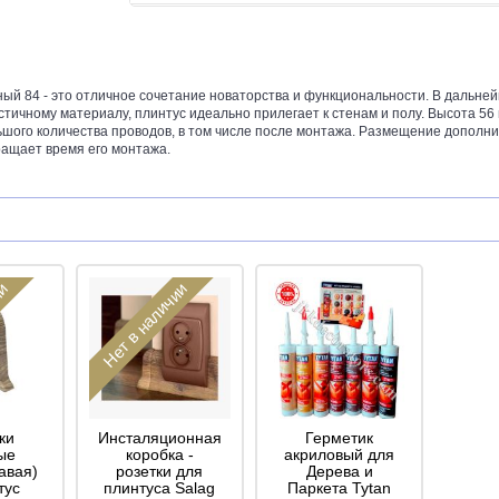
ный 84 - это отличное сочетание новаторства и функциональности. В дальней
стичному материалу, плинтус идеально прилегает к стенам и полу. Высота 5
шого количества проводов, в том числе после монтажа. Размещение дополни
ращает время его монтажа.
ии
Нет в наличии
ки
Инсталяционная
Герметик
ые
коробка -
акриловый для
авая)
розетки для
Дерева и
тус
плинтуса Salag
Паркета Tytan