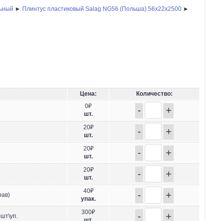
льный
►
Плинтус пластиковый Salag NG56 (Польша) 56х22x2500
►
Цена:
Количество:
0₽
-
+
шт.
20₽
-
+
шт.
20₽
-
+
шт.
20₽
-
+
шт.
40₽
-
+
рав)
упак.
300₽
-
+
шт\уп.
шт.