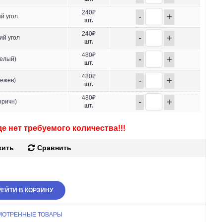
240₽
-
+
й угол
шт.
240₽
-
+
ий угол
шт.
480₽
-
+
белый)
шт.
480₽
-
+
бежев)
шт.
480₽
-
+
оричн)
шт.
е нет требуемого количества!!!
жить
Сравнить
ЕЙТИ В КОРЗИНУ
МОТРЕННЫЕ ТОВАРЫ