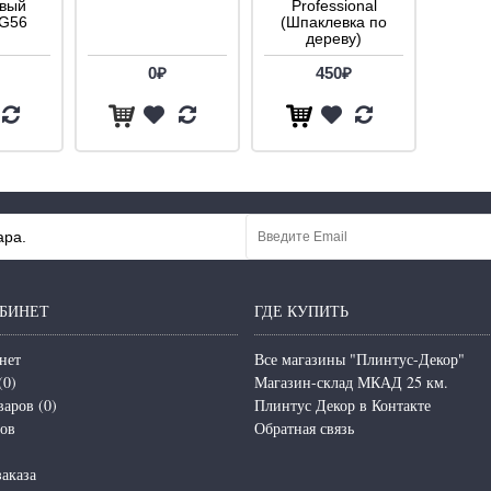
овый
Professional
FG56
(Шпаклевка по
дереву)
0₽
450₽
ара.
БИНЕТ
ГДЕ КУПИТЬ
нет
Все магазины "Плинтус-Декор"
(
0
)
Магазин-склад МКАД 25 км.
варов (
0
)
Плинтус Декор в Контакте
зов
Обратная связь
аказа