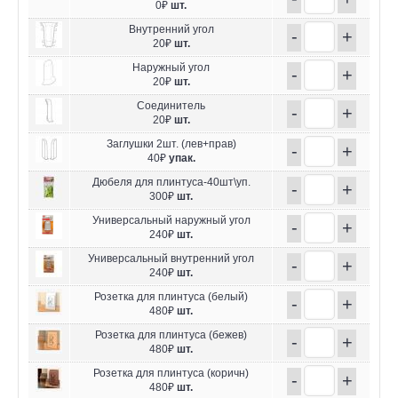
0₽
шт.
Внутренний угол
-
+
20₽
шт.
Наружный угол
-
+
20₽
шт.
Соединитель
-
+
20₽
шт.
Заглушки 2шт. (лев+прав)
-
+
40₽
упак.
Дюбеля для плинтуса-40шт\уп.
-
+
300₽
шт.
Универсальный наружный угол
-
+
240₽
шт.
Универсальный внутренний угол
-
+
240₽
шт.
Розетка для плинтуса (белый)
-
+
480₽
шт.
Розетка для плинтуса (бежев)
-
+
480₽
шт.
Розетка для плинтуса (коричн)
-
+
480₽
шт.