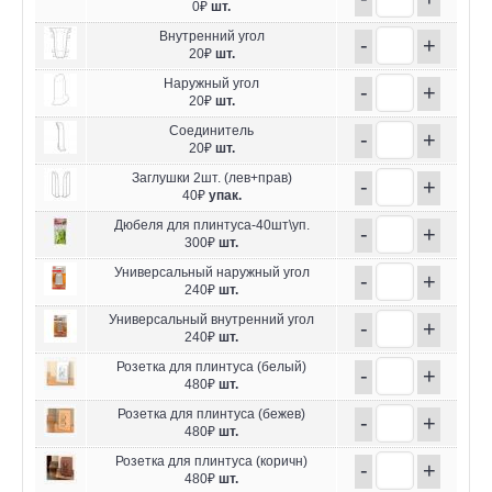
0₽
шт.
Внутренний угол
-
+
20₽
шт.
Наружный угол
-
+
20₽
шт.
Соединитель
-
+
20₽
шт.
Заглушки 2шт. (лев+прав)
-
+
40₽
упак.
Дюбеля для плинтуса-40шт\уп.
-
+
300₽
шт.
Универсальный наружный угол
-
+
240₽
шт.
Универсальный внутренний угол
-
+
240₽
шт.
Розетка для плинтуса (белый)
-
+
480₽
шт.
Розетка для плинтуса (бежев)
-
+
480₽
шт.
Розетка для плинтуса (коричн)
-
+
480₽
шт.