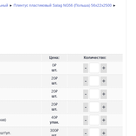
льный
►
Плинтус пластиковый Salag NG56 (Польша) 56х22x2500
►
Цена:
Количество:
0₽
-
+
шт.
20₽
-
+
шт.
20₽
-
+
шт.
20₽
-
+
шт.
40₽
-
+
рав)
упак.
300₽
-
+
шт\уп.
шт.