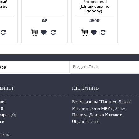
овый
Professional
FG56
(Шпаклевка по
дереву)
0₽
450₽
ара.
БИНЕТ
ГДЕ КУПИТЬ
нет
Все магазины "Плинтус-Декор"
(
0
)
Магазин-склад МКАД 25 км.
варов (
0
)
Плинтус Декор в Контакте
зов
Обратная связь
аказа