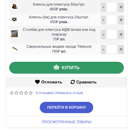
Клипсы для плинтуса-50шт\уп.
-
+
800₽
упак.
Клипсы (ёж) для плинтуса-20шт\уп.
-
+
450₽
упак.
Столбик для плинтуса МДФ белая или под
-
+
покраску
70₽
шт.
Сверхсильные жидкие гвозди Titebond
-
+
780₽
шт.
КУПИТЬ
Отложить
Сравнить
0 отзывов
Написать отзыв
/
ПЕРЕЙТИ В КОРЗИНУ
ПРОСМОТРЕННЫЕ ТОВАРЫ