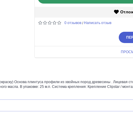
Отло
0 отзывов
Написать отзыв
/
ПЕР
ПРОС
краску) Основа плинтуса профили из хвойных пород древесины . Лицевая с
о масла. В упаковке: 25 м.п. Система крепления: Крепление Clipstar / монта