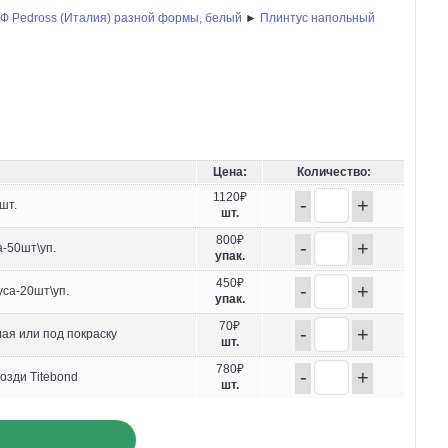
Ф Pedross (Италия) разной формы, белый
►
Плинтус напольный
Цена:
Количество:
1120₽
-
+
шт.
шт.
800₽
-
+
-50шт\уп.
упак.
450₽
-
+
уса-20шт\уп.
упак.
70₽
-
+
ая или под покраску
шт.
780₽
-
+
озди Titebond
шт.