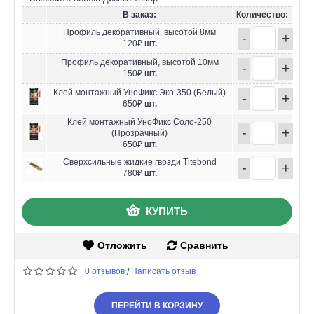
В заказ:
Количество:
Профиль декоративный, высотой 8мм
-
+
120₽
шт.
Профиль декоративный, высотой 10мм
-
+
150₽
шт.
Клей монтажный УноФикс Эко-350 (Белый)
-
+
650₽
шт.
Клей монтажный УноФикс Соло-250
-
+
(Прозрачный)
650₽
шт.
Сверхсильные жидкие гвозди Titebond
-
+
780₽
шт.
КУПИТЬ
Отложить
Сравнить
0 отзывов
Написать отзыв
/
ПЕРЕЙТИ В КОРЗИНУ