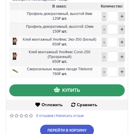
В заказ:
Количество:
Профиль декоративный, высотой 8мм
-
+
120₽
шт.
Профиль декоративный, высотой 10мм
-
+
150₽
шт.
Клей монтажный УноФикс Эко-350 (Белый)
-
+
650₽
шт.
Клей монтажный УноФикс Соло-250
-
+
(Прозрачный)
650₽
шт.
Сверхсильные жидкие гвозди Titebond
-
+
780₽
шт.
КУПИТЬ
Отложить
Сравнить
0 отзывов
Написать отзыв
/
ПЕРЕЙТИ В КОРЗИНУ