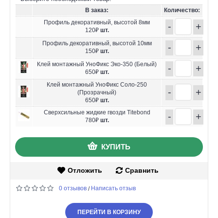
В заказ:
Количество:
Профиль декоративный, высотой 8мм
-
+
120₽
шт.
Профиль декоративный, высотой 10мм
-
+
150₽
шт.
Клей монтажный УноФикс Эко-350 (Белый)
-
+
650₽
шт.
Клей монтажный УноФикс Соло-250
-
+
(Прозрачный)
650₽
шт.
Сверхсильные жидкие гвозди Titebond
-
+
780₽
шт.
КУПИТЬ
Отложить
Сравнить
0 отзывов
Написать отзыв
/
ПЕРЕЙТИ В КОРЗИНУ