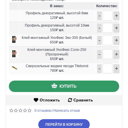
В заказ:
Количество:
Профиль декоративный, высотой 8мм
-
+
120₽
шт.
Профиль декоративный, высотой 10мм
-
+
150₽
шт.
Клей монтажный УноФикс Эко-350 (Белый)
-
+
650₽
шт.
Клей монтажный УноФикс Соло-250
-
+
(Прозрачный)
650₽
шт.
Сверхсильные жидкие гвозди Titebond
-
+
780₽
шт.
КУПИТЬ
Отложить
Сравнить
0 отзывов
Написать отзыв
/
ПЕРЕЙТИ В КОРЗИНУ