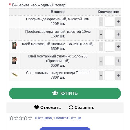
Выберите необходимый товар:
В заказ:
Количество:
Профиль декоративный, высотой 8мм
-
+
120₽
шт.
Профиль декоративный, высотой 10мм
-
+
150₽
шт.
Клей монтажный УноФикс Эко-350 (Белый)
-
+
650₽
шт.
Клей монтажный УноФикс Соло-250
-
+
(Прозрачный)
650₽
шт.
Сверхсильные жидкие гвозди Titebond
-
+
780₽
шт.
КУПИТЬ
Отложить
Сравнить
0 отзывов
Написать отзыв
/