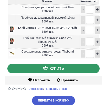
В заказ:
Количество:
Профиль декоративный, высотой 8мм
-
+
120₽
шт.
Профиль декоративный, высотой 10мм
-
+
150₽
шт.
Клей монтажный УноФикс Эко-350 (Белый)
-
+
650₽
шт.
Клей монтажный УноФикс Соло-250
-
+
(Прозрачный)
650₽
шт.
Сверхсильные жидкие гвозди Titebond
-
+
780₽
шт.
КУПИТЬ
Отложить
Сравнить
0 отзывов
Написать отзыв
/
ПЕРЕЙТИ В КОРЗИНУ