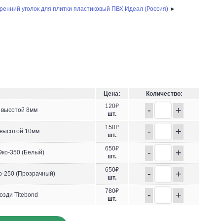
ренний уголок для плитки пластиковый ПВХ Идеал (Россия)
►
Цена:
Количество:
120₽
-
+
 высотой 8мм
шт.
150₽
-
+
 высотой 10мм
шт.
650₽
-
+
ко-350 (Белый)
шт.
650₽
-
+
-250 (Прозрачный)
шт.
780₽
-
+
озди Titebond
шт.