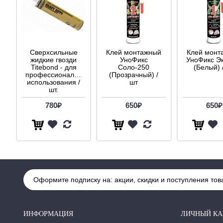
Сверхсильные
Клей монтажный
Клей монт
жидкие гвозди
УноФикс
УноФикс Э
Titebond - для
Соло-250
(Белый) 
профессионального
(Прозрачный) /
использования /
шт
шт.
780₽
650₽
650₽
Оформите подписку на: акции, скидки и поступления тов
ИНФОРМАЦИЯ
ЛИЧНЫЙ КА