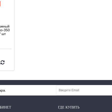
ажный
ко-350
/ шт
ара.
БИНЕТ
ГДЕ КУПИТЬ