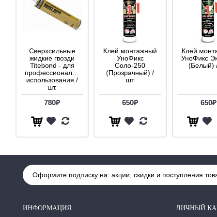
Сверхсильные
Клей монтажный
Клей монт
жидкие гвозди
УноФикс
УноФикс Э
Titebond - для
Соло-250
(Белый) 
профессионального
(Прозрачный) /
использования /
шт
шт.
780₽
650₽
650₽
Оформите подписку на: акции, скидки и поступления тов
ИНФОРМАЦИЯ
ЛИЧНЫЙ КА