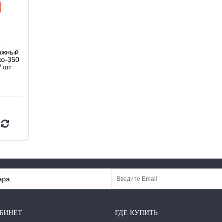
ажный
ко-350
/ шт
ара.
БИНЕТ
ГДЕ КУПИТЬ