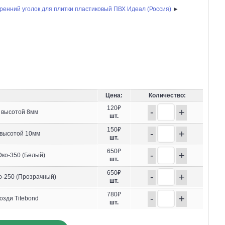
ренний уголок для плитки пластиковый ПВХ Идеал (Россия)
►
Цена:
Количество:
120₽
-
+
 высотой 8мм
шт.
150₽
-
+
 высотой 10мм
шт.
650₽
-
+
ко-350 (Белый)
шт.
650₽
-
+
-250 (Прозрачный)
шт.
780₽
-
+
озди Titebond
шт.