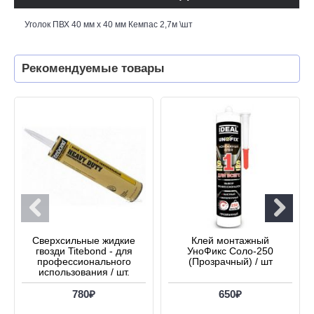
Уголок ПВХ 40 мм х 40 мм Кемпас 2,7м \шт
Рекомендуемые товары
Сверхсильные жидкие
Клей монтажный
гвозди Titebond - для
УноФикс Соло-250
профессионального
(Прозрачный) / шт
использования / шт.
780₽
650₽